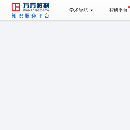
学术导航
智研平台