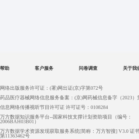
帮助
客户服务
问卷调查
关于我
网络出版服务许可证：(署)网出证(京)字第072号
药品医疗器械网络信息服务备案：(京)网药械信息备字（2023）第 0
信息网络传播视听节目许可证 许可证号：0108284
万方数据知识服务平台--国家科技支撑计划资助项目（编号：
2006BAH03B01）
万方数据学术资源发现获取服务系统[简称：万方智搜] V3.0 证
第11363462号