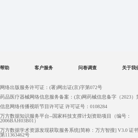
帮助
客户服务
问卷调查
关于我
网络出版服务许可证：(署)网出证(京)字第072号
药品医疗器械网络信息服务备案：(京)网药械信息备字（2023）第 0
信息网络传播视听节目许可证 许可证号：0108284
万方数据知识服务平台--国家科技支撑计划资助项目（编号：
2006BAH03B01）
万方数据学术资源发现获取服务系统[简称：万方智搜] V3.0 证
第11363462号