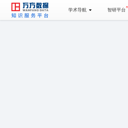
学术导航
智研平台