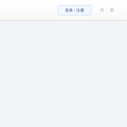
简
繁
登录 / 注册