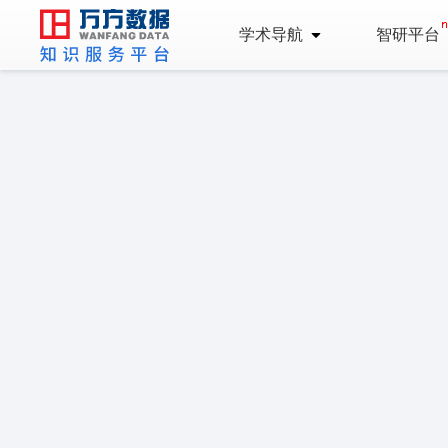
学术导航
智研平台