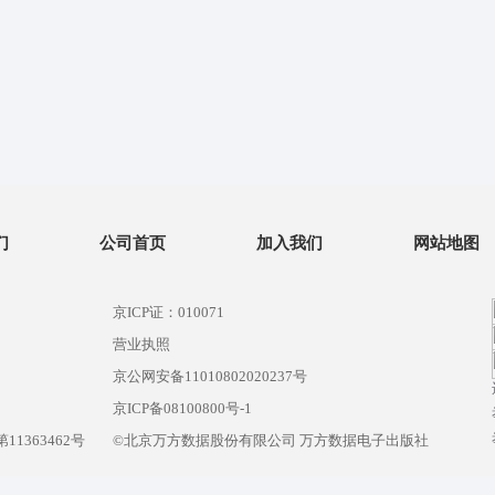
们
公司首页
加入我们
网站地图
京ICP证：010071
营业执照
京公网安备11010802020237号
）
京ICP备08100800号-1
1363462号
©北京万方数据股份有限公司 万方数据电子出版社