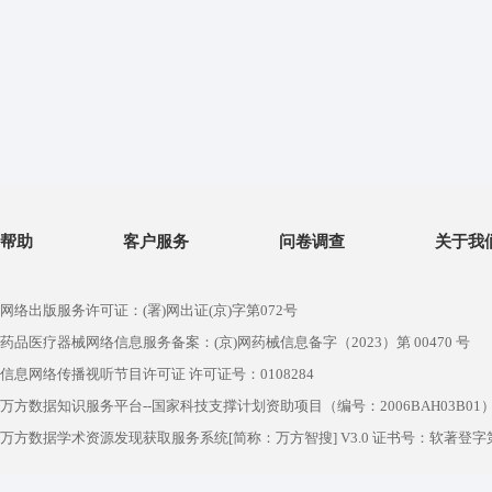
帮助
客户服务
问卷调查
关于我
网络出版服务许可证：(署)网出证(京)字第072号
药品医疗器械网络信息服务备案：(京)网药械信息备字（2023）第 00470 号
信息网络传播视听节目许可证 许可证号：0108284
万方数据知识服务平台--国家科技支撑计划资助项目（编号：2006BAH03B01
万方数据学术资源发现获取服务系统[简称：万方智搜] V3.0 证书号：软著登字第1