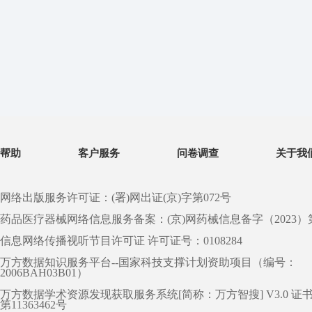
帮助
客户服务
问卷调查
关于我
网络出版服务许可证：(署)网出证(京)字第072号
药品医疗器械网络信息服务备案：(京)网药械信息备字（2023）第 0
信息网络传播视听节目许可证 许可证号：0108284
万方数据知识服务平台--国家科技支撑计划资助项目（编号：
2006BAH03B01）
万方数据学术资源发现获取服务系统[简称：万方智搜] V3.0 证
第11363462号