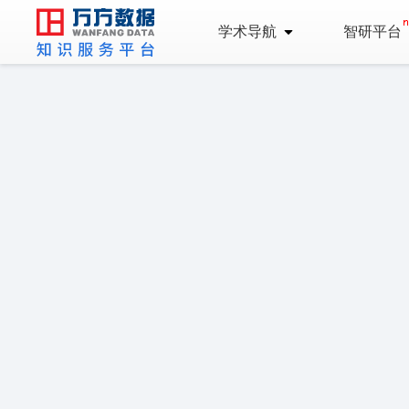
学术导航
智研平台