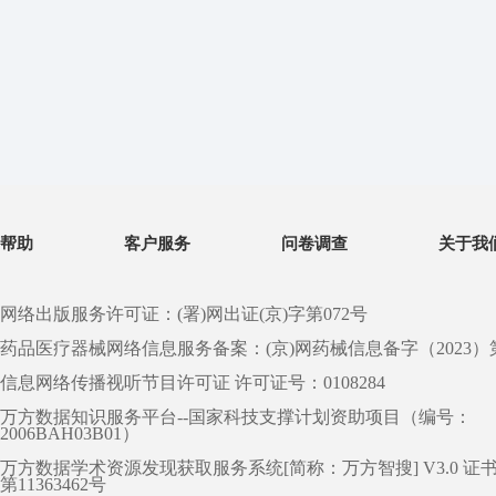
帮助
客户服务
问卷调查
关于我
网络出版服务许可证：(署)网出证(京)字第072号
药品医疗器械网络信息服务备案：(京)网药械信息备字（2023）第 0
信息网络传播视听节目许可证 许可证号：0108284
万方数据知识服务平台--国家科技支撑计划资助项目（编号：
2006BAH03B01）
万方数据学术资源发现获取服务系统[简称：万方智搜] V3.0 证
第11363462号