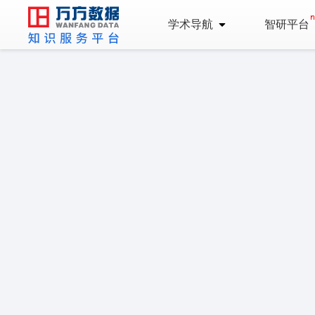
学术导航
智研平台