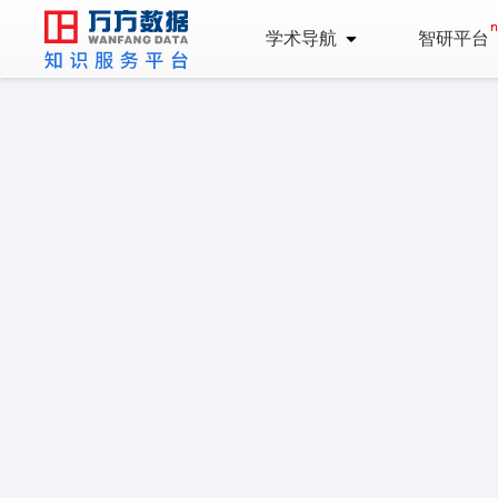
学术导航
智研平台