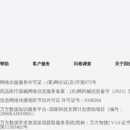
帮助
客户服务
问卷调查
关于我
网络出版服务许可证：(署)网出证(京)字第072号
药品医疗器械网络信息服务备案：(京)网药械信息备字（2023）第 0
信息网络传播视听节目许可证 许可证号：0108284
万方数据知识服务平台--国家科技支撑计划资助项目（编号：
2006BAH03B01）
万方数据学术资源发现获取服务系统[简称：万方智搜] V3.0 证
第11363462号