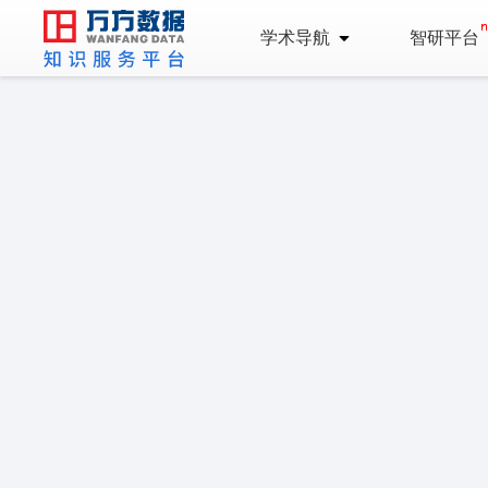
学术导航
智研平台