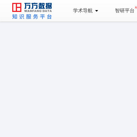
学术导航
智研平台