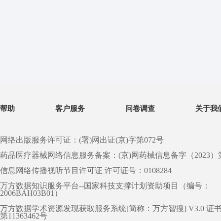
帮助
客户服务
问卷调查
关于我
网络出版服务许可证：(署)网出证(京)字第072号
药品医疗器械网络信息服务备案：(京)网药械信息备字（2023）第 0
信息网络传播视听节目许可证 许可证号：0108284
万方数据知识服务平台--国家科技支撑计划资助项目（编号：
2006BAH03B01）
万方数据学术资源发现获取服务系统[简称：万方智搜] V3.0 证
第11363462号