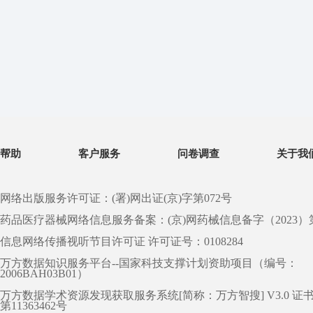
帮助
客户服务
问卷调查
关于我
网络出版服务许可证：(署)网出证(京)字第072号
药品医疗器械网络信息服务备案：(京)网药械信息备字（2023）第 0
信息网络传播视听节目许可证 许可证号：0108284
万方数据知识服务平台--国家科技支撑计划资助项目（编号：
2006BAH03B01）
万方数据学术资源发现获取服务系统[简称：万方智搜] V3.0 证
第11363462号