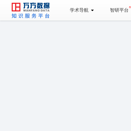
学术导航
智研平台