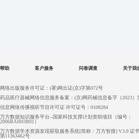
帮助
客户服务
问卷调查
关于我
网络出版服务许可证：(署)网出证(京)字第072号
药品医疗器械网络信息服务备案：(京)网药械信息备字（2023）第 0
信息网络传播视听节目许可证 许可证号：0108284
万方数据知识服务平台--国家科技支撑计划资助项目（编号：
2006BAH03B01）
万方数据学术资源发现获取服务系统[简称：万方智搜] V3.0 证
第11363462号