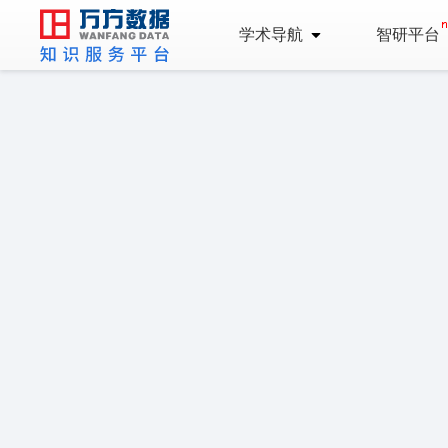
学术导航
智研平台