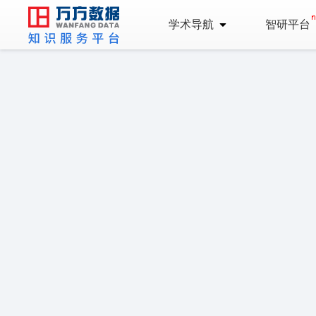
学术导航
智研平台