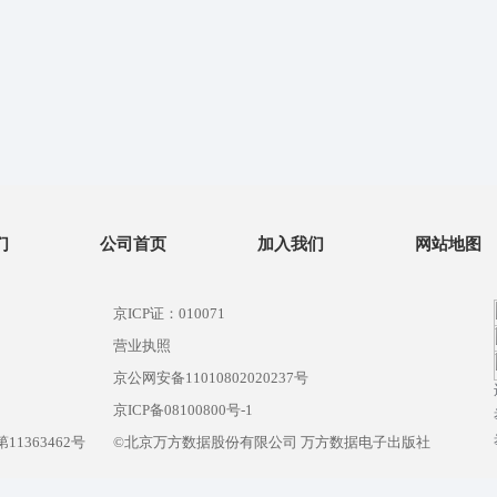
们
公司首页
加入我们
网站地图
京ICP证：010071
营业执照
京公网安备11010802020237号
）
京ICP备08100800号-1
1363462号
©北京万方数据股份有限公司 万方数据电子出版社