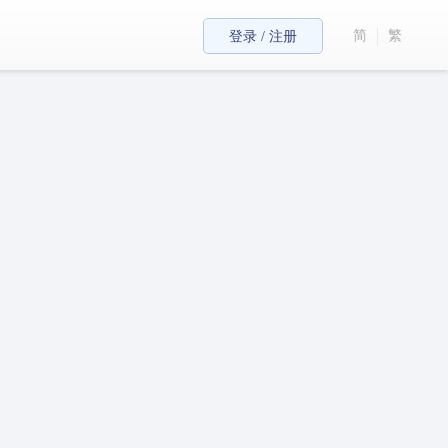
简
繁
登录 / 注册