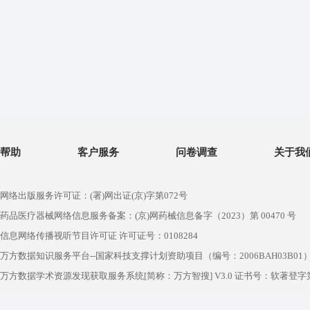
帮助
客户服务
问卷调查
关于我
网络出版服务许可证：(署)网出证(京)字第072号
药品医疗器械网络信息服务备案：(京)网药械信息备字（2023）第 00470 号
信息网络传播视听节目许可证 许可证号：0108284
万方数据知识服务平台--国家科技支撑计划资助项目（编号：2006BAH03B01
万方数据学术资源发现获取服务系统[简称：万方智搜] V3.0 证书号：软著登字第1