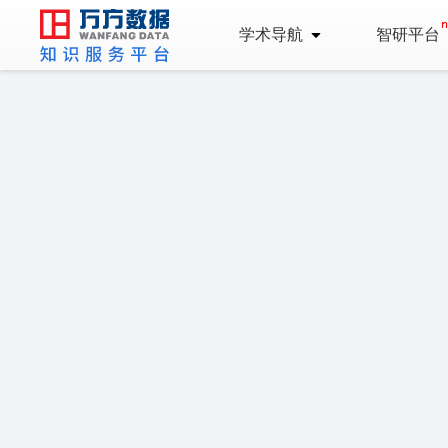
学术导航
智研平台