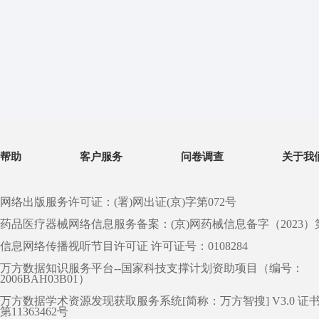
帮助
客户服务
问卷调查
关于我
网络出版服务许可证：(署)网出证(京)字第072号
药品医疗器械网络信息服务备案：(京)网药械信息备字（2023）第 0
信息网络传播视听节目许可证 许可证号：0108284
万方数据知识服务平台--国家科技支撑计划资助项目（编号：
2006BAH03B01）
万方数据学术资源发现获取服务系统[简称：万方智搜] V3.0 证
第11363462号