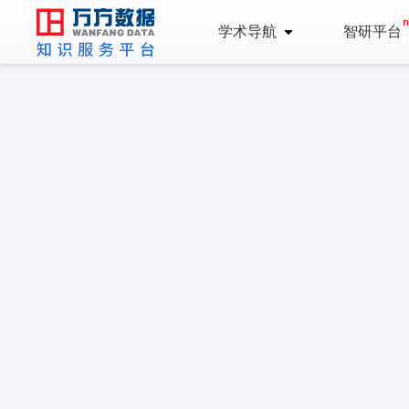
学术导航
智研平台