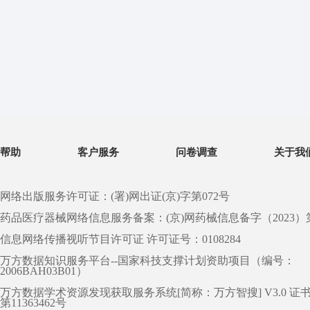
帮助
客户服务
问卷调查
关于我
网络出版服务许可证：(署)网出证(京)字第072号
药品医疗器械网络信息服务备案：(京)网药械信息备字（2023）第 0
信息网络传播视听节目许可证 许可证号：0108284
万方数据知识服务平台--国家科技支撑计划资助项目（编号：
2006BAH03B01）
万方数据学术资源发现获取服务系统[简称：万方智搜] V3.0 证
第11363462号