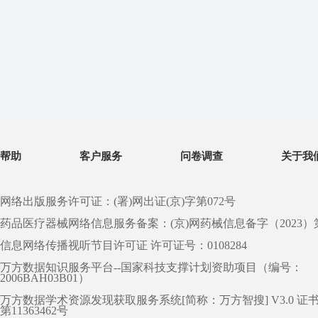
帮助
客户服务
问卷调查
关于我
网络出版服务许可证：(署)网出证(京)字第072号
药品医疗器械网络信息服务备案：(京)网药械信息备字（2023）第 0
信息网络传播视听节目许可证 许可证号：0108284
万方数据知识服务平台--国家科技支撑计划资助项目（编号：
2006BAH03B01）
万方数据学术资源发现获取服务系统[简称：万方智搜] V3.0 证
第11363462号