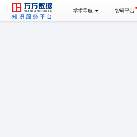
学术导航
智研平台