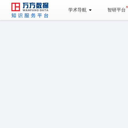
学术导航
智研平台