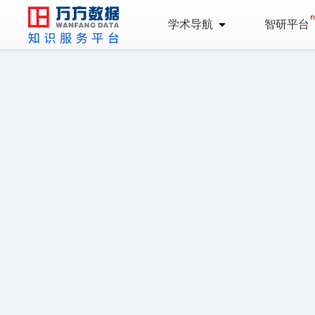
学术导航
智研平台