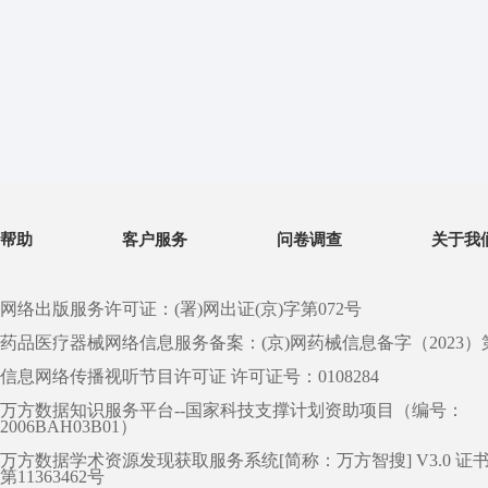
帮助
客户服务
问卷调查
关于我
网络出版服务许可证：(署)网出证(京)字第072号
药品医疗器械网络信息服务备案：(京)网药械信息备字（2023）第 0
信息网络传播视听节目许可证 许可证号：0108284
万方数据知识服务平台--国家科技支撑计划资助项目（编号：
2006BAH03B01）
万方数据学术资源发现获取服务系统[简称：万方智搜] V3.0 证
第11363462号