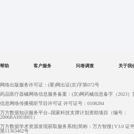
帮助
客户服务
问卷调查
关于我
网络出版服务许可证：(署)网出证(京)字第072号
药品医疗器械网络信息服务备案：(京)网药械信息备字（2023）第 0
信息网络传播视听节目许可证 许可证号：0108284
万方数据知识服务平台--国家科技支撑计划资助项目（编号：
2006BAH03B01）
万方数据学术资源发现获取服务系统[简称：万方智搜] V3.0 证
第11363462号