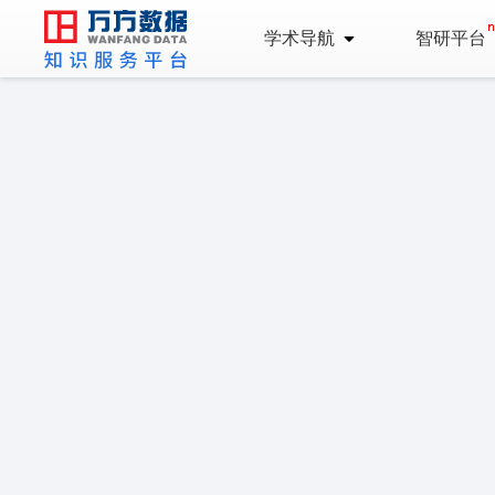
学术导航
智研平台