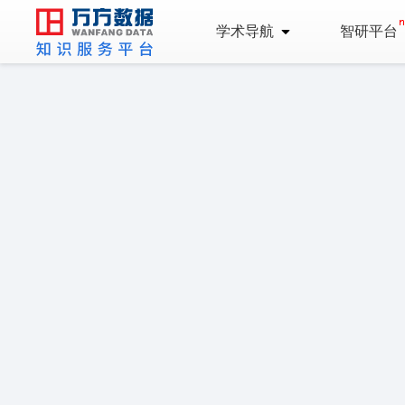
学术导航
智研平台