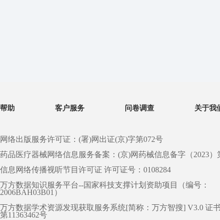
帮助
客户服务
问卷调查
关于我
网络出版服务许可证：(署)网出证(京)字第072号
药品医疗器械网络信息服务备案：(京)网药械信息备字（2023）第 0
信息网络传播视听节目许可证 许可证号：0108284
万方数据知识服务平台--国家科技支撑计划资助项目（编号：
2006BAH03B01）
万方数据学术资源发现获取服务系统[简称：万方智搜] V3.0 证
第11363462号