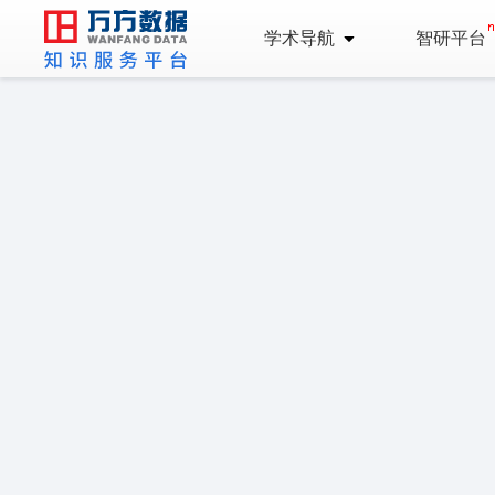
学术导航
智研平台