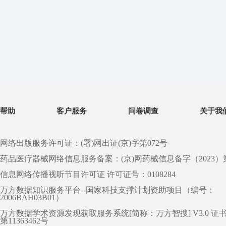
帮助
客户服务
问卷调查
关于我
网络出版服务许可证：(署)网出证(京)字第072号
药品医疗器械网络信息服务备案：(京)网药械信息备字（2023）第 0
信息网络传播视听节目许可证 许可证号：0108284
万方数据知识服务平台--国家科技支撑计划资助项目（编号：
2006BAH03B01）
万方数据学术资源发现获取服务系统[简称：万方智搜] V3.0 证
第11363462号