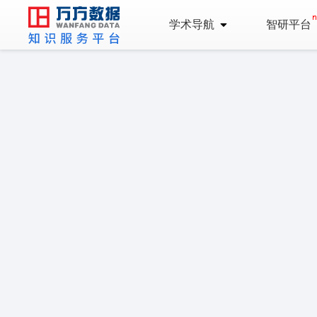
学术导航
智研平台