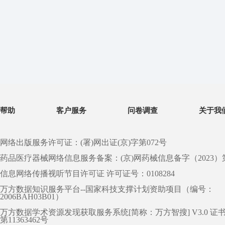
帮助
客户服务
问卷调查
关于我
网络出版服务许可证：(署)网出证(京)字第072号
药品医疗器械网络信息服务备案：(京)网药械信息备字（2023）第 0
信息网络传播视听节目许可证 许可证号：0108284
万方数据知识服务平台--国家科技支撑计划资助项目（编号：
2006BAH03B01）
万方数据学术资源发现获取服务系统[简称：万方智搜] V3.0 证
第11363462号