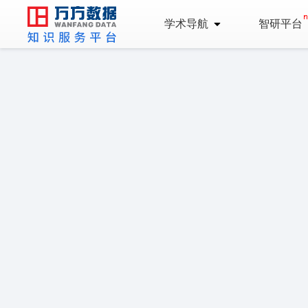
学术导航
智研平台