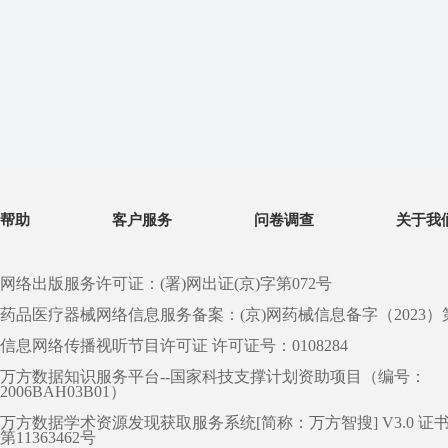
帮助
客户服务
问卷调查
关于我
网络出版服务许可证：(署)网出证(京)字第072号
药品医疗器械网络信息服务备案：(京)网药械信息备字（2023）第 0
信息网络传播视听节目许可证 许可证号：0108284
万方数据知识服务平台--国家科技支撑计划资助项目（编号：
2006BAH03B01）
万方数据学术资源发现获取服务系统[简称：万方智搜] V3.0 证
第11363462号