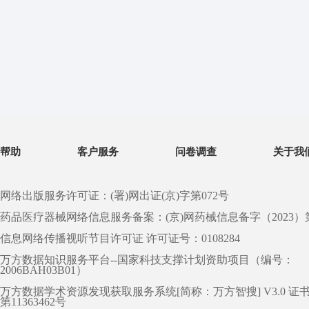
帮助
客户服务
问卷调查
关于我
网络出版服务许可证：(署)网出证(京)字第072号
药品医疗器械网络信息服务备案：(京)网药械信息备字（2023）第 0
信息网络传播视听节目许可证 许可证号：0108284
万方数据知识服务平台--国家科技支撑计划资助项目（编号：
2006BAH03B01）
万方数据学术资源发现获取服务系统[简称：万方智搜] V3.0 证
第11363462号