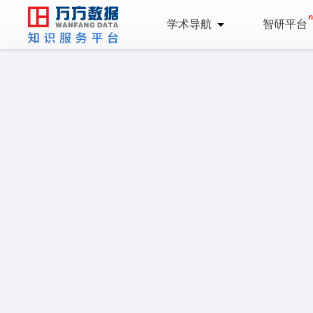
学术导航
智研平台