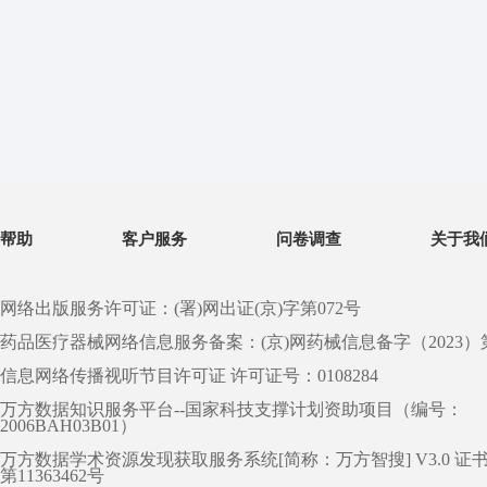
帮助
客户服务
问卷调查
关于我
网络出版服务许可证：(署)网出证(京)字第072号
药品医疗器械网络信息服务备案：(京)网药械信息备字（2023）第 0
信息网络传播视听节目许可证 许可证号：0108284
万方数据知识服务平台--国家科技支撑计划资助项目（编号：
2006BAH03B01）
万方数据学术资源发现获取服务系统[简称：万方智搜] V3.0 证
第11363462号