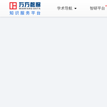
学术导航
智研平台