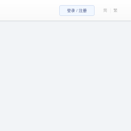
简
繁
登录 / 注册