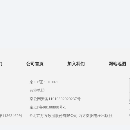
们
公司首页
加入我们
网站地图
京ICP证：010071
营业执照
京公网安备11010802020237号
）
京ICP备08100800号-1
1363462号
©北京万方数据股份有限公司 万方数据电子出版社