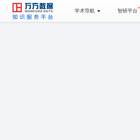
学术导航
智研平台