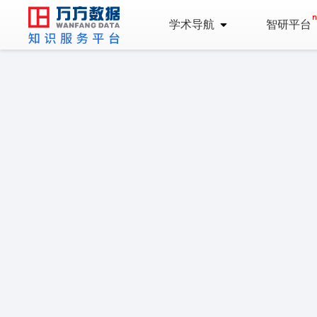
学术导航
智研平台