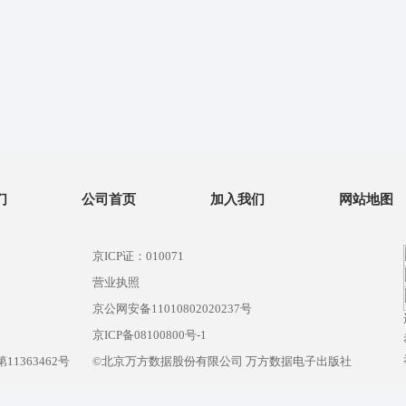
们
公司首页
加入我们
网站地图
京ICP证：010071
营业执照
京公网安备11010802020237号
）
京ICP备08100800号-1
1363462号
©北京万方数据股份有限公司 万方数据电子出版社