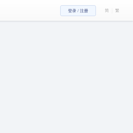
简
繁
登录 / 注册