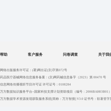
帮助
客户服务
问卷调查
关于我
网络出版服务许可证：(署)网出证(京)字第072号
药品医疗器械网络信息服务备案：(京)网药械信息备字（2023）第 00470 号
信息网络传播视听节目许可证 许可证号：0108284
万方数据知识服务平台--国家科技支撑计划资助项目（编号：2006BAH03B01
万方数据学术资源发现获取服务系统[简称：万方智搜] V3.0 证书号：软著登字第1