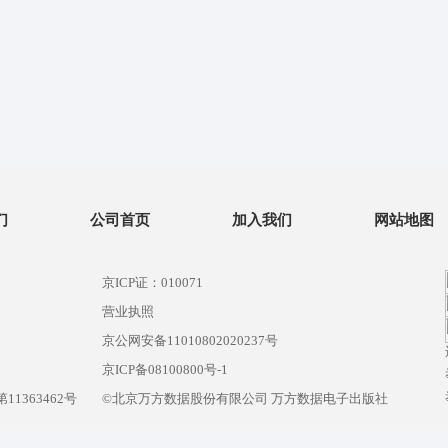
们
公司首页
加入我们
网站地图
京ICP证：010071
营业执照
京公网安备11010802020237号
）
京ICP备08100800号-1
1363462号
©北京万方数据股份有限公司 万方数据电子出版社