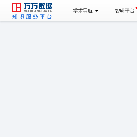
学术导航
智研平台