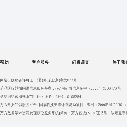
帮助
客户服务
问卷调查
关于我
网络出版服务许可证：(署)网出证(京)字第072号
药品医疗器械网络信息服务备案：(京)网药械信息备字（2023）第 00470 号
信息网络传播视听节目许可证 许可证号：0108284
万方数据知识服务平台--国家科技支撑计划资助项目（编号：2006BAH03B01
万方数据学术资源发现获取服务系统[简称：万方智搜] V3.0 证书号：软著登字第1