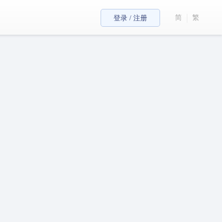
简
繁
登录 / 注册