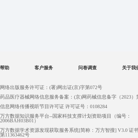
帮助
客户服务
问卷调查
关于我
网络出版服务许可证：(署)网出证(京)字第072号
药品医疗器械网络信息服务备案：(京)网药械信息备字（2023）第 0
信息网络传播视听节目许可证 许可证号：0108284
万方数据知识服务平台--国家科技支撑计划资助项目（编号：
2006BAH03B01）
万方数据学术资源发现获取服务系统[简称：万方智搜] V3.0 证
第11363462号