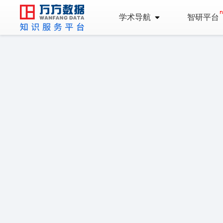
学术导航
智研平台