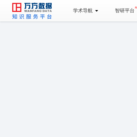
学术导航
智研平台