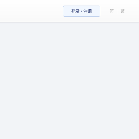
简
繁
登录 / 注册