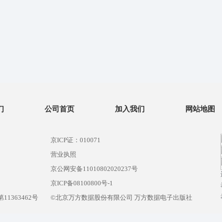
们
公司首页
加入我们
网站地图
京ICP证：010071
营业执照
京公网安备11010802020237号
）
京ICP备08100800号-1
1363462号
©北京万方数据股份有限公司 万方数据电子出版社