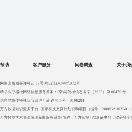
帮助
客户服务
问卷调查
关于我
网络出版服务许可证：(署)网出证(京)字第072号
药品医疗器械网络信息服务备案：(京)网药械信息备字（2023）第 00470 号
信息网络传播视听节目许可证 许可证号：0108284
万方数据知识服务平台--国家科技支撑计划资助项目（编号：2006BAH03B01
万方数据学术资源发现获取服务系统[简称：万方智搜] V3.0 证书号：软著登字第1