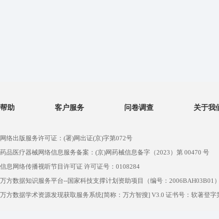
帮助
客户服务
问卷调查
关于我
网络出版服务许可证：(署)网出证(京)字第072号
药品医疗器械网络信息服务备案：(京)网药械信息备字（2023）第 00470 号
信息网络传播视听节目许可证 许可证号：0108284
万方数据知识服务平台--国家科技支撑计划资助项目（编号：2006BAH03B01
万方数据学术资源发现获取服务系统[简称：万方智搜] V3.0 证书号：软著登字第1