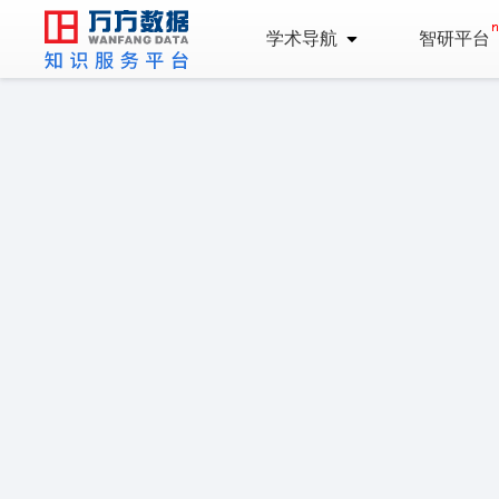
学术导航
智研平台