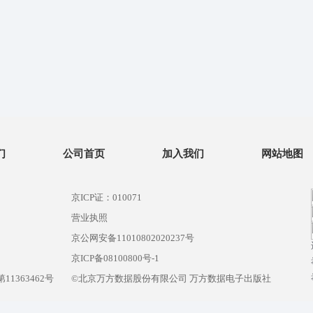
们
公司首页
加入我们
网站地图
京ICP证：010071
营业执照
京公网安备11010802020237号
）
京ICP备08100800号-1
1363462号
©北京万方数据股份有限公司 万方数据电子出版社