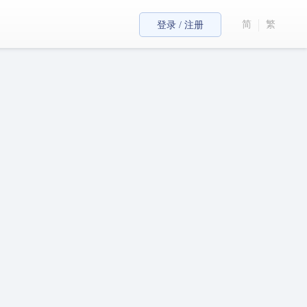
简
繁
登录 / 注册