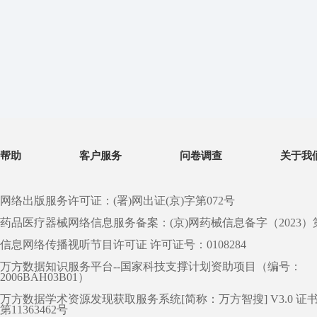
帮助
客户服务
问卷调查
关于我
网络出版服务许可证：(署)网出证(京)字第072号
药品医疗器械网络信息服务备案：(京)网药械信息备字（2023）第 0
信息网络传播视听节目许可证 许可证号：0108284
万方数据知识服务平台--国家科技支撑计划资助项目（编号：
2006BAH03B01）
万方数据学术资源发现获取服务系统[简称：万方智搜] V3.0 证
第11363462号