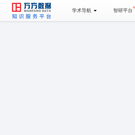
学术导航
智研平台