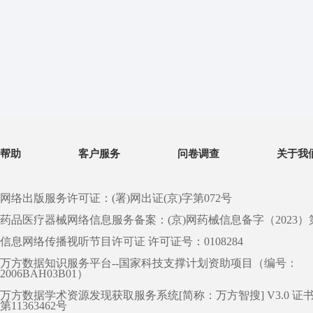
帮助
客户服务
问卷调查
关于我
网络出版服务许可证：(署)网出证(京)字第072号
药品医疗器械网络信息服务备案：(京)网药械信息备字（2023）第 0
信息网络传播视听节目许可证 许可证号：0108284
万方数据知识服务平台--国家科技支撑计划资助项目（编号：
2006BAH03B01）
万方数据学术资源发现获取服务系统[简称：万方智搜] V3.0 证
第11363462号