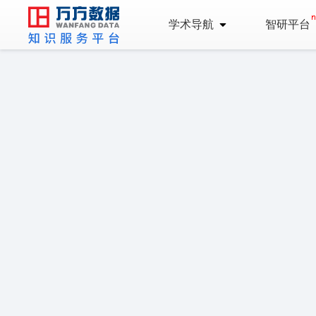
学术导航
智研平台