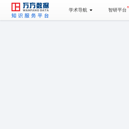
学术导航
智研平台