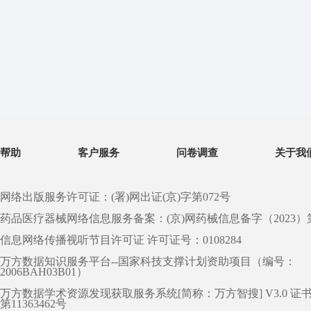
帮助
客户服务
问卷调查
关于我
网络出版服务许可证：(署)网出证(京)字第072号
药品医疗器械网络信息服务备案：(京)网药械信息备字（2023）第 0
信息网络传播视听节目许可证 许可证号：0108284
万方数据知识服务平台--国家科技支撑计划资助项目（编号：
2006BAH03B01）
万方数据学术资源发现获取服务系统[简称：万方智搜] V3.0 证
第11363462号