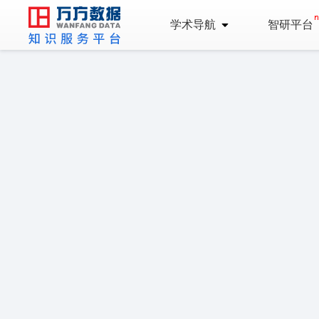
学术导航
智研平台