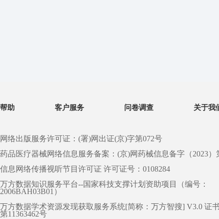
帮助
客户服务
问卷调查
关于我
网络出版服务许可证：(署)网出证(京)字第072号
药品医疗器械网络信息服务备案：(京)网药械信息备字（2023）第 0
信息网络传播视听节目许可证 许可证号：0108284
万方数据知识服务平台--国家科技支撑计划资助项目（编号：
2006BAH03B01）
万方数据学术资源发现获取服务系统[简称：万方智搜] V3.0 证
第11363462号