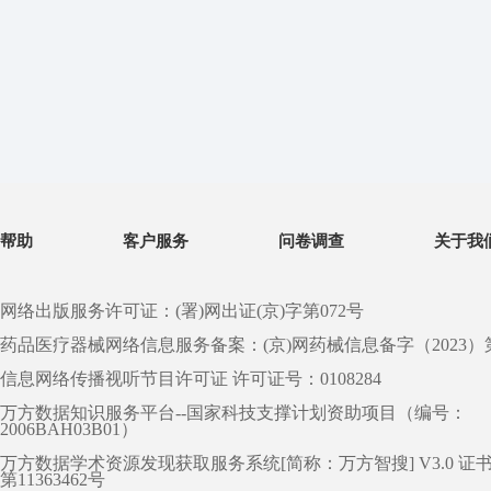
帮助
客户服务
问卷调查
关于我
网络出版服务许可证：(署)网出证(京)字第072号
药品医疗器械网络信息服务备案：(京)网药械信息备字（2023）第 0
信息网络传播视听节目许可证 许可证号：0108284
万方数据知识服务平台--国家科技支撑计划资助项目（编号：
2006BAH03B01）
万方数据学术资源发现获取服务系统[简称：万方智搜] V3.0 证
第11363462号