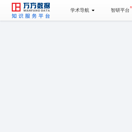
学术导航
智研平台