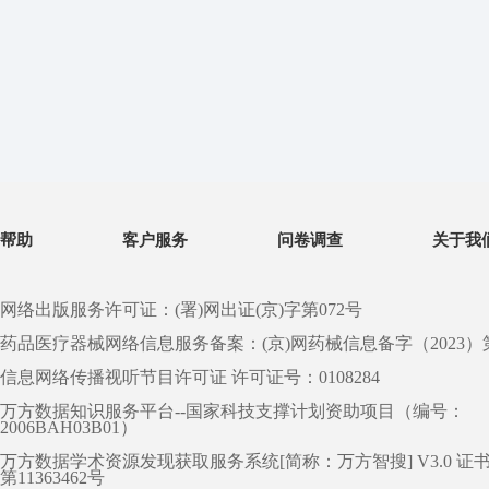
帮助
客户服务
问卷调查
关于我
网络出版服务许可证：(署)网出证(京)字第072号
药品医疗器械网络信息服务备案：(京)网药械信息备字（2023）第 0
信息网络传播视听节目许可证 许可证号：0108284
万方数据知识服务平台--国家科技支撑计划资助项目（编号：
2006BAH03B01）
万方数据学术资源发现获取服务系统[简称：万方智搜] V3.0 证
第11363462号