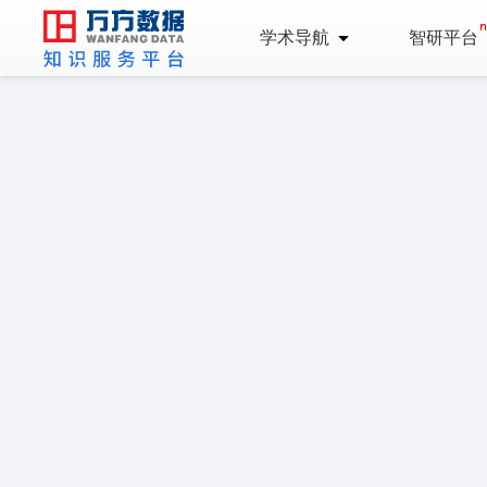
学术导航
智研平台