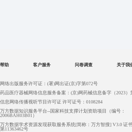
帮助
客户服务
问卷调查
关于我
网络出版服务许可证：(署)网出证(京)字第072号
药品医疗器械网络信息服务备案：(京)网药械信息备字（2023）第 0
信息网络传播视听节目许可证 许可证号：0108284
万方数据知识服务平台--国家科技支撑计划资助项目（编号：
2006BAH03B01）
万方数据学术资源发现获取服务系统[简称：万方智搜] V3.0 证
第11363462号