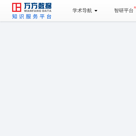
学术导航
智研平台