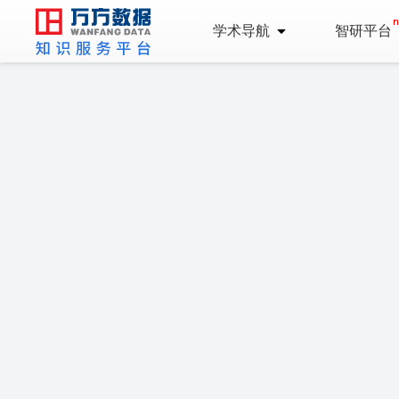
学术导航
智研平台