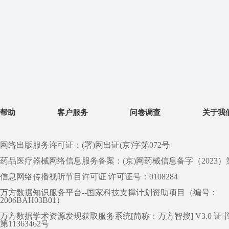
帮助
客户服务
问卷调查
关于我
网络出版服务许可证：(署)网出证(京)字第072号
药品医疗器械网络信息服务备案：(京)网药械信息备字（2023）第 0
信息网络传播视听节目许可证 许可证号：0108284
万方数据知识服务平台--国家科技支撑计划资助项目（编号：
2006BAH03B01）
万方数据学术资源发现获取服务系统[简称：万方智搜] V3.0 证
第11363462号