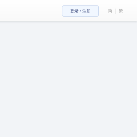
简
繁
登录 / 注册