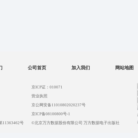
们
公司首页
加入我们
网站地图
京ICP证：010071
营业执照
京公网安备11010802020237号
）
京ICP备08100800号-1
1363462号
©北京万方数据股份有限公司 万方数据电子出版社