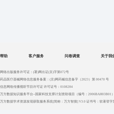
帮助
客户服务
问卷调查
关于我
网络出版服务许可证：(署)网出证(京)字第072号
药品医疗器械网络信息服务备案：(京)网药械信息备字（2023）第 00470 号
信息网络传播视听节目许可证 许可证号：0108284
万方数据知识服务平台--国家科技支撑计划资助项目（编号：2006BAH03B01
万方数据学术资源发现获取服务系统[简称：万方智搜] V3.0 证书号：软著登字第1