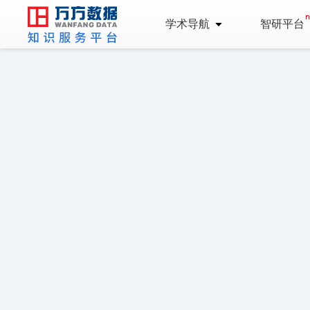
学术导航
智研平台