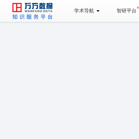
学术导航
智研平台