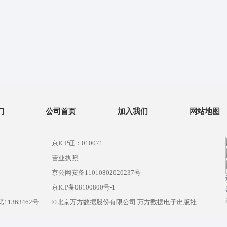
们
公司首页
加入我们
网站地图
京ICP证：010071
营业执照
京公网安备11010802020237号
）
京ICP备08100800号-1
1363462号
©北京万方数据股份有限公司 万方数据电子出版社