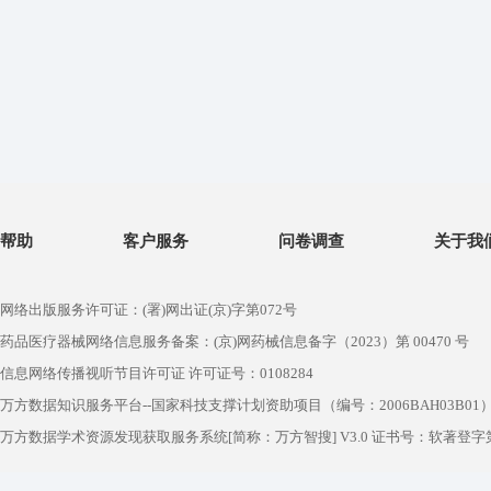
帮助
客户服务
问卷调查
关于我
网络出版服务许可证：(署)网出证(京)字第072号
药品医疗器械网络信息服务备案：(京)网药械信息备字（2023）第 00470 号
信息网络传播视听节目许可证 许可证号：0108284
万方数据知识服务平台--国家科技支撑计划资助项目（编号：2006BAH03B01
万方数据学术资源发现获取服务系统[简称：万方智搜] V3.0 证书号：软著登字第1