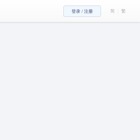
简
繁
登录 / 注册