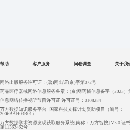
帮助
客户服务
问卷调查
关于我
网络出版服务许可证：(署)网出证(京)字第072号
药品医疗器械网络信息服务备案：(京)网药械信息备字（2023）第 0
信息网络传播视听节目许可证 许可证号：0108284
万方数据知识服务平台--国家科技支撑计划资助项目（编号：
2006BAH03B01）
万方数据学术资源发现获取服务系统[简称：万方智搜] V3.0 证
第11363462号