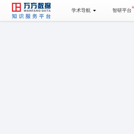
学术导航
智研平台