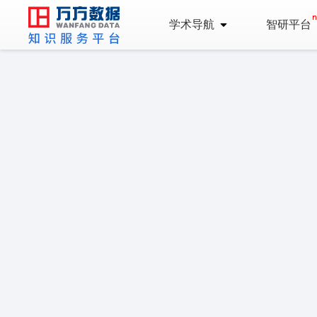
学术导航
智研平台