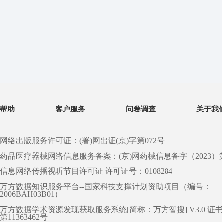
帮助
客户服务
问卷调查
关于我
网络出版服务许可证：(署)网出证(京)字第072号
药品医疗器械网络信息服务备案：(京)网药械信息备字（2023）第 0
信息网络传播视听节目许可证 许可证号：0108284
万方数据知识服务平台--国家科技支撑计划资助项目（编号：
2006BAH03B01）
万方数据学术资源发现获取服务系统[简称：万方智搜] V3.0 证
第11363462号