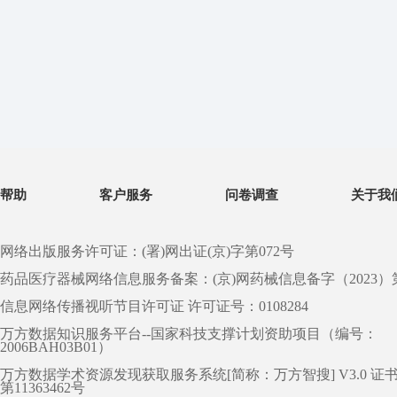
帮助
客户服务
问卷调查
关于我
网络出版服务许可证：(署)网出证(京)字第072号
药品医疗器械网络信息服务备案：(京)网药械信息备字（2023）第 0
信息网络传播视听节目许可证 许可证号：0108284
万方数据知识服务平台--国家科技支撑计划资助项目（编号：
2006BAH03B01）
万方数据学术资源发现获取服务系统[简称：万方智搜] V3.0 证
第11363462号