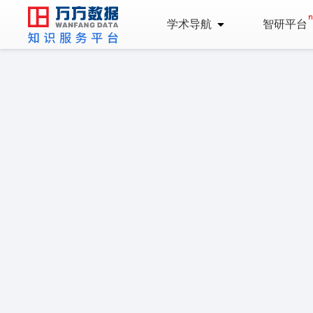
学术导航
智研平台