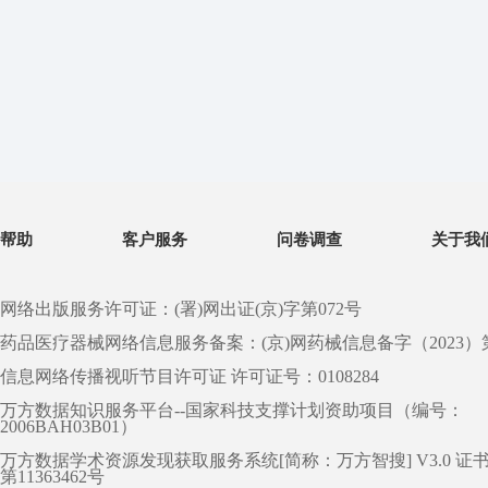
帮助
客户服务
问卷调查
关于我
网络出版服务许可证：(署)网出证(京)字第072号
药品医疗器械网络信息服务备案：(京)网药械信息备字（2023）第 0
信息网络传播视听节目许可证 许可证号：0108284
万方数据知识服务平台--国家科技支撑计划资助项目（编号：
2006BAH03B01）
万方数据学术资源发现获取服务系统[简称：万方智搜] V3.0 证
第11363462号