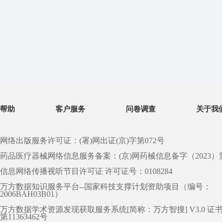
帮助
客户服务
问卷调查
关于我
网络出版服务许可证：(署)网出证(京)字第072号
药品医疗器械网络信息服务备案：(京)网药械信息备字（2023）第 0
信息网络传播视听节目许可证 许可证号：0108284
万方数据知识服务平台--国家科技支撑计划资助项目（编号：
2006BAH03B01）
万方数据学术资源发现获取服务系统[简称：万方智搜] V3.0 证
第11363462号