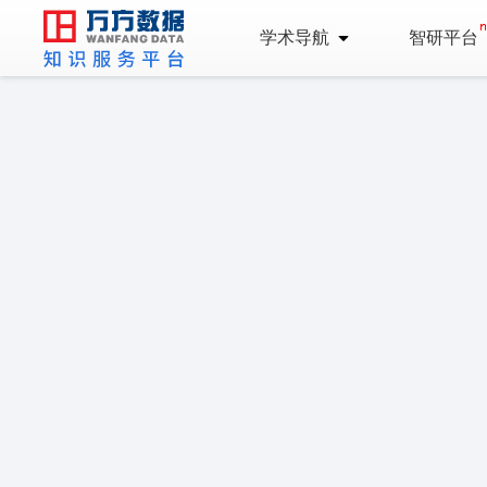
学术导航
智研平台