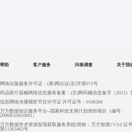
帮助
客户服务
问卷调查
关于我
网络出版服务许可证：(署)网出证(京)字第072号
药品医疗器械网络信息服务备案：(京)网药械信息备字（2023）第 0
信息网络传播视听节目许可证 许可证号：0108284
万方数据知识服务平台--国家科技支撑计划资助项目（编号：
2006BAH03B01）
万方数据学术资源发现获取服务系统[简称：万方智搜] V3.0 证
第11363462号