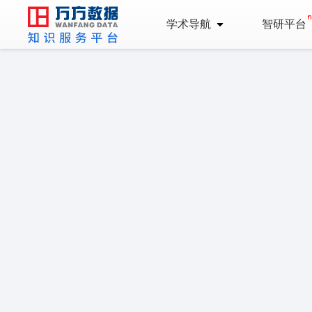
学术导航
智研平台