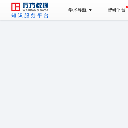
学术导航
智研平台