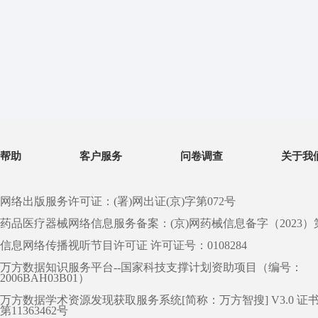
帮助
客户服务
问卷调查
关于我
网络出版服务许可证：(署)网出证(京)字第072号
药品医疗器械网络信息服务备案：(京)网药械信息备字（2023）第 0
信息网络传播视听节目许可证 许可证号：0108284
万方数据知识服务平台--国家科技支撑计划资助项目（编号：
2006BAH03B01）
万方数据学术资源发现获取服务系统[简称：万方智搜] V3.0 证
第11363462号