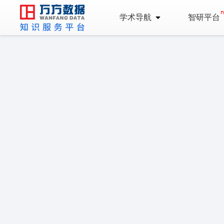
学术导航
智研平台