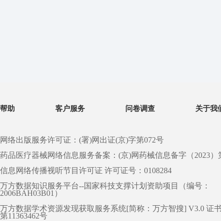
帮助
客户服务
问卷调查
关于我
网络出版服务许可证：(署)网出证(京)字第072号
药品医疗器械网络信息服务备案：(京)网药械信息备字（2023）第 0
信息网络传播视听节目许可证 许可证号：0108284
万方数据知识服务平台--国家科技支撑计划资助项目（编号：
2006BAH03B01）
万方数据学术资源发现获取服务系统[简称：万方智搜] V3.0 证
第11363462号