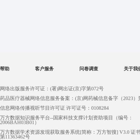
帮助
客户服务
问卷调查
关于我
网络出版服务许可证：(署)网出证(京)字第072号
药品医疗器械网络信息服务备案：(京)网药械信息备字（2023）第 0
信息网络传播视听节目许可证 许可证号：0108284
万方数据知识服务平台--国家科技支撑计划资助项目（编号：
2006BAH03B01）
万方数据学术资源发现获取服务系统[简称：万方智搜] V3.0 证
第11363462号