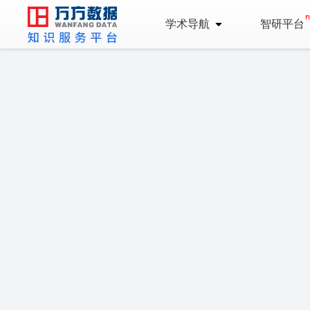
学术导航
智研平台