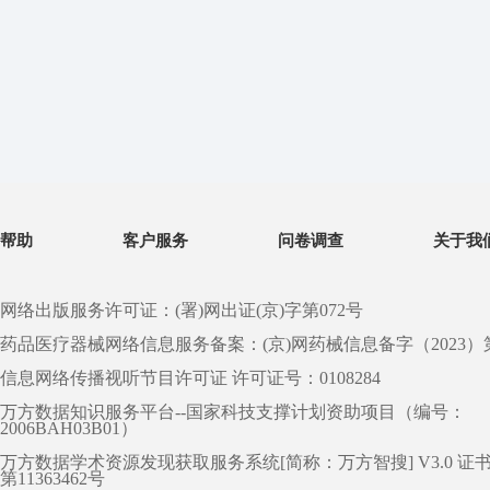
帮助
客户服务
问卷调查
关于我
网络出版服务许可证：(署)网出证(京)字第072号
药品医疗器械网络信息服务备案：(京)网药械信息备字（2023）第 0
信息网络传播视听节目许可证 许可证号：0108284
万方数据知识服务平台--国家科技支撑计划资助项目（编号：
2006BAH03B01）
万方数据学术资源发现获取服务系统[简称：万方智搜] V3.0 证
第11363462号