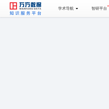
学术导航
智研平台