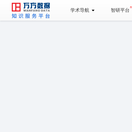
学术导航
智研平台