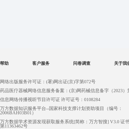
帮助
客户服务
问卷调查
关于我
网络出版服务许可证：(署)网出证(京)字第072号
药品医疗器械网络信息服务备案：(京)网药械信息备字（2023）第 0
信息网络传播视听节目许可证 许可证号：0108284
万方数据知识服务平台--国家科技支撑计划资助项目（编号：
2006BAH03B01）
万方数据学术资源发现获取服务系统[简称：万方智搜] V3.0 证
第11363462号